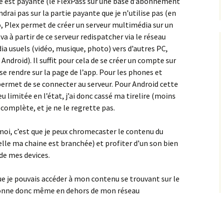
tie est payante (le FlexPass sur une base d’abonnement
drai pas sur la partie payante que je n’utilise pas (en
o, Plex permet de créer un serveur multimédia sur un
a à partir de ce serveur redispatcher via le réseau
ia usuels (vidéo, musique, photo) vers d’autres PC,
ndroid). Il suffit pour cela de se créer un compte sur
e se rendre sur la page de l’app. Pour les phones et
 permet de se connecter au serveur. Pour Android cette
u limitée en l’état, j’ai donc cassé ma tirelire (moins
 complète, et je ne le regrette pas.
 moi, c’est que je peux chromecaster le contenu du
elle ma chaine est branchée) et profiter d’un son bien
de mes devices.
ue je pouvais accéder à mon contenu se trouvant sur le
ctionne donc même en dehors de mon réseau