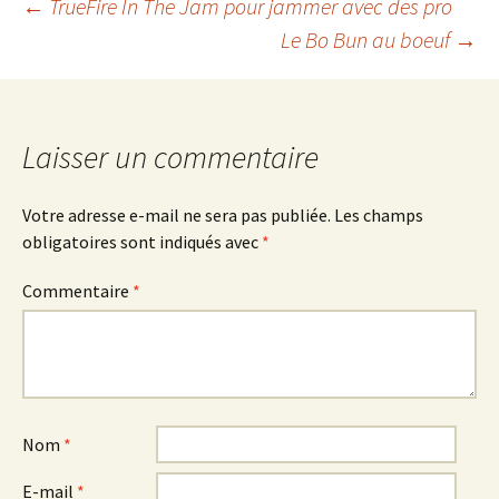
Navigation
←
TrueFire In The Jam pour jammer avec des pro
Le Bo Bun au boeuf
→
des
articles
Laisser un commentaire
Votre adresse e-mail ne sera pas publiée.
Les champs
obligatoires sont indiqués avec
*
Commentaire
*
Nom
*
E-mail
*