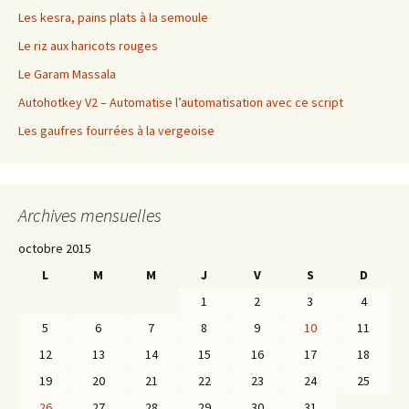
Les kesra, pains plats à la semoule
Le riz aux haricots rouges
Le Garam Massala
Autohotkey V2 – Automatise l’automatisation avec ce script
Les gaufres fourrées à la vergeoise
Archives mensuelles
octobre 2015
L
M
M
J
V
S
D
1
2
3
4
5
6
7
8
9
10
11
12
13
14
15
16
17
18
19
20
21
22
23
24
25
26
27
28
29
30
31