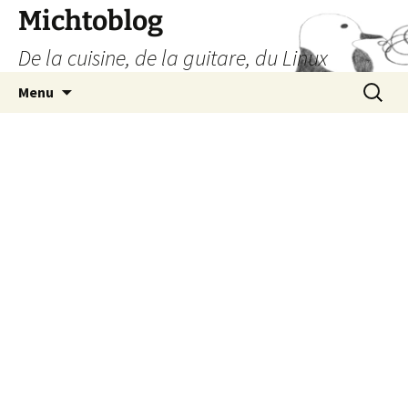
Aller
Michtoblog
au
De la cuisine, de la guitare, du Linux
contenu
Recherc
Menu