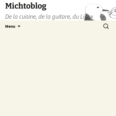
Aller
Michtoblog
au
De la cuisine, de la guitare, du Linux
contenu
Recherc
Menu