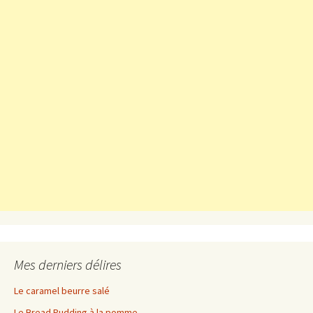
Mes derniers délires
Le caramel beurre salé
Le Bread Pudding à la pomme