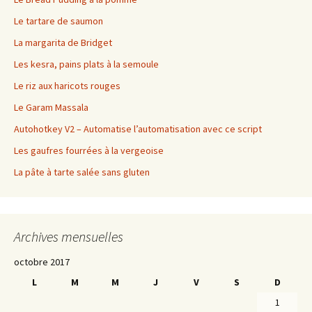
Le tartare de saumon
La margarita de Bridget
Les kesra, pains plats à la semoule
Le riz aux haricots rouges
Le Garam Massala
Autohotkey V2 – Automatise l’automatisation avec ce script
Les gaufres fourrées à la vergeoise
La pâte à tarte salée sans gluten
Archives mensuelles
octobre 2017
L
M
M
J
V
S
D
1