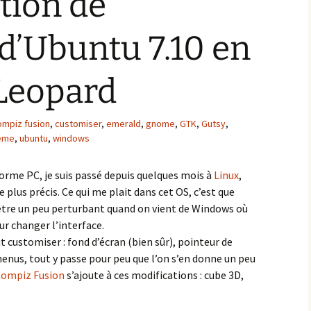
tion de
 d’Ubuntu 7.10 en
Leopard
ompiz fusion
,
customiser
,
emerald
,
gnome
,
GTK
,
Gutsy
,
ème
,
ubuntu
,
windows
eforme PC, je suis passé depuis quelques mois à
Linux
,
 plus précis. Ce qui me plait dans cet OS, c’est que
 être un peu perturbant quand on vient de Windows où
ur changer l’interface.
customiser : fond d’écran (bien sûr), pointeur de
menus, tout y passe pour peu que l’on s’en donne un peu
ompiz Fusion
s’ajoute à ces modifications : cube 3D,