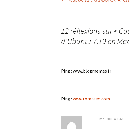
Navigation
des
12 réflexions sur «
Cus
articles
d’Ubuntu 7.10 en Ma
Ping : www.blogmemes.fr
Ping :
www.tomateo.com
3 mai 2008 à 1:42