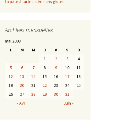
La pâte à tarte salée sans gluten
Archives mensuelles
mai 2008
L
M
M
J
V
S
D
1
2
3
4
5
6
7
8
9
10
11
12
13
14
15
16
17
18
19
20
21
22
23
24
25
26
27
28
29
30
31
« Avr
Juin »