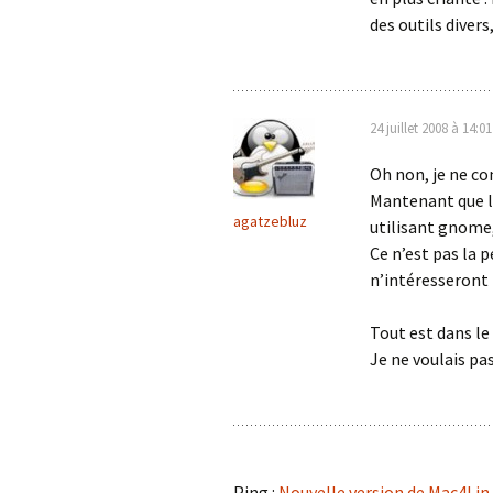
des outils diver
24 juillet 2008 à 14:01
Oh non, je ne co
Mantenant que la
agatzebluz
utilisant gnome, 
Ce n’est pas la 
n’intéresseront 
Tout est dans le
Je ne voulais pas
Ping :
Nouvelle version de Mac4Lin