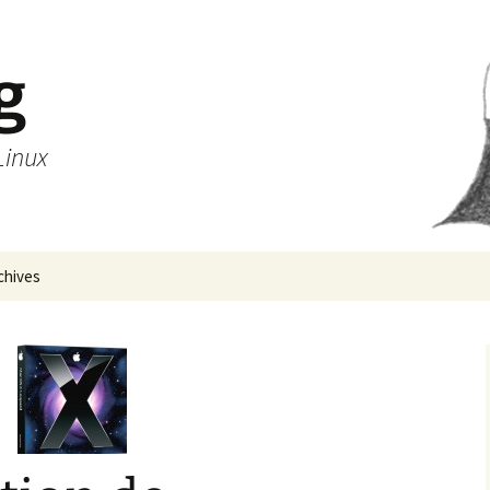
g
Linux
chives