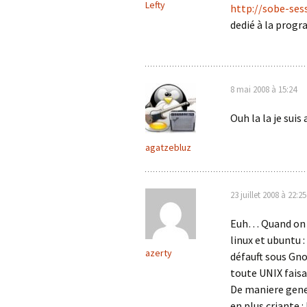
Lefty
http://sobe-ses
dedié à la prog
8 mai 2008 à 15:24
Ouh la la je suis
agatzebluz
23 juillet 2008 à 22:25
Euh… Quand on v
linux et ubuntu 
azerty
défauft sous Gno
toute UNIX faisa
De maniere gener
en plus criante :