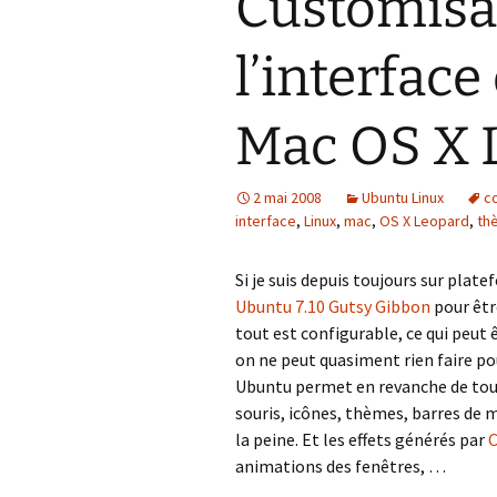
Customisa
l’interface
Mac OS X 
2 mai 2008
Ubuntu Linux
c
interface
,
Linux
,
mac
,
OS X Leopard
,
th
Si je suis depuis toujours sur plat
Ubuntu
7.10 Gutsy Gibbon
pour être
tout est configurable, ce qui peut
on ne peut quasiment rien faire po
Ubuntu permet en revanche de tout 
souris, icônes, thèmes, barres de 
la peine. Et les effets générés par
C
animations des fenêtres, …