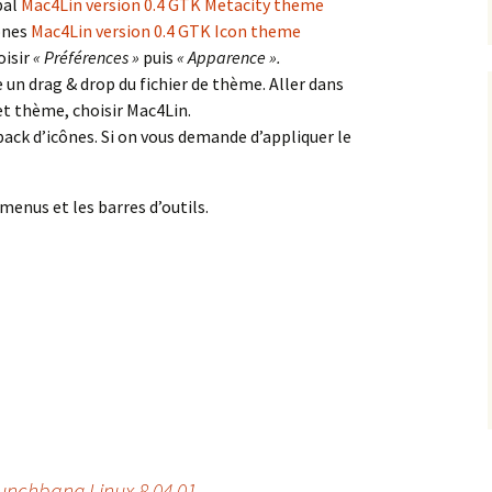
pal
Mac4Lin version 0.4 GTK Metacity theme
ônes
Mac4Lin version 0.4 GTK Icon theme
oisir
« Préférences »
puis
« Apparence ».
e un drag & drop du fichier de thème. Aller dans
et thème, choisir Mac4Lin.
pack d’icônes. Si on vous demande d’appliquer le
menus et les barres d’outils.
Crunchbang Linux 8.04.01