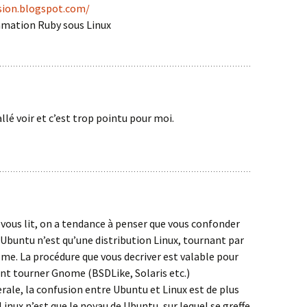
sion.blogspot.com/
ramation Ruby sous Linux
 allé voir et c’est trop pointu pour moi.
ous lit, on a tendance à penser que vous confonder
: Ubuntu n’est qu’une distribution Linux, tournant par
me. La procédure que vous decriver est valable pour
nt tourner Gnome (BSDLike, Solaris etc.)
ale, la confusion entre Ubuntu et Linux est de plus
 Linux n’est que le noyau de Ubuntu, sur lequel se greffe