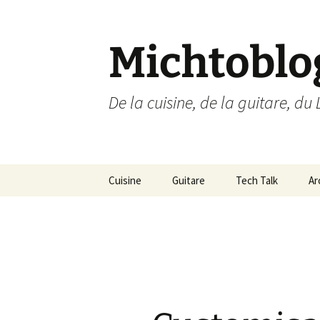
Aller
au
contenu
Michtoblo
De la cuisine, de la guitare, du 
Cuisine
Guitare
Tech Talk
Ar
Liste des recettes par
Musique
Ubuntu Linux
catégories
Enregistrements
Internet