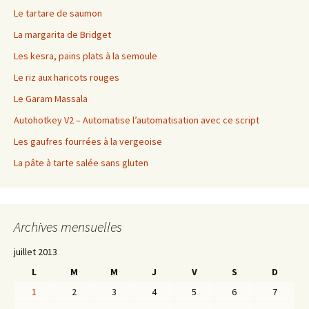
Le tartare de saumon
La margarita de Bridget
Les kesra, pains plats à la semoule
Le riz aux haricots rouges
Le Garam Massala
Autohotkey V2 – Automatise l’automatisation avec ce script
Les gaufres fourrées à la vergeoise
La pâte à tarte salée sans gluten
Archives mensuelles
juillet 2013
L
M
M
J
V
S
D
1
2
3
4
5
6
7