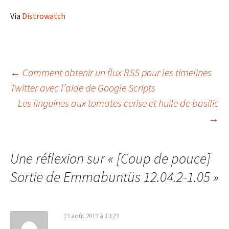
Via
Distrowatch
Navigation
←
Comment obtenir un flux RSS pour les timelines
Twitter avec l’aide de Google Scripts
Les linguines aux tomates cerise et huile de basilic
des
→
articles
Une réflexion sur «
[Coup de pouce]
Sortie de Emmabuntüs 12.04.2-1.05
»
13 août 2013 à 13:23