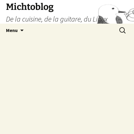
Aller
Michtoblog
au
De la cuisine, de la guitare, du Linux
contenu
Recherc
Menu