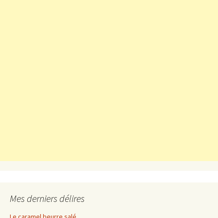
Mes derniers délires
Le caramel beurre salé