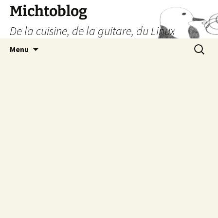
Aller
Michtoblog
au
De la cuisine, de la guitare, du Linux
contenu
Recherc
Menu