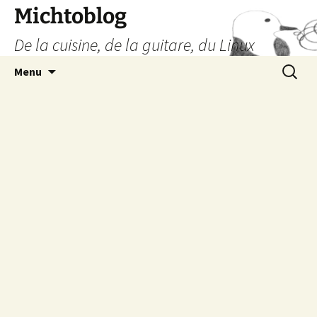
Aller
Michtoblog
au
De la cuisine, de la guitare, du Linux
contenu
Recherc
Menu