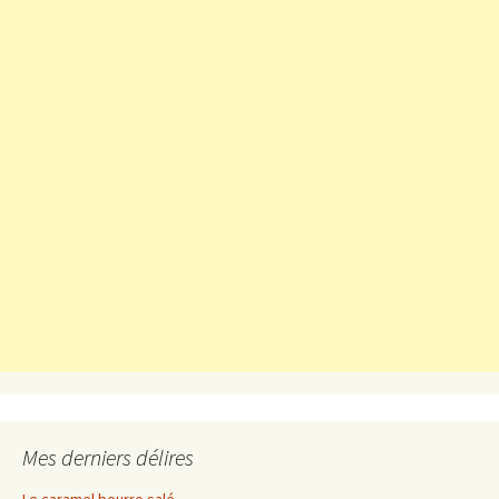
Mes derniers délires
Le caramel beurre salé