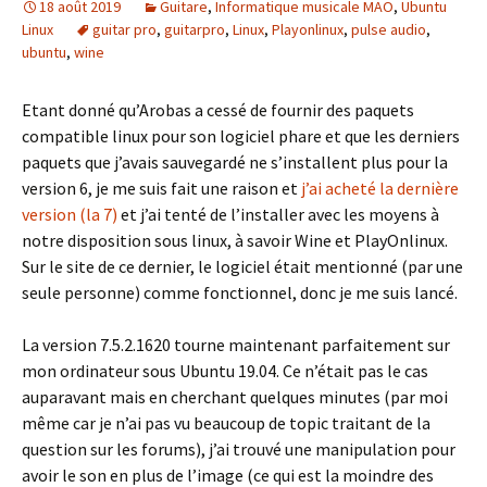
18 août 2019
Guitare
,
Informatique musicale MAO
,
Ubuntu
Linux
guitar pro
,
guitarpro
,
Linux
,
Playonlinux
,
pulse audio
,
ubuntu
,
wine
Etant donné qu’Arobas a cessé de fournir des paquets
compatible linux pour son logiciel phare et que les derniers
paquets que j’avais sauvegardé ne s’installent plus pour la
version 6, je me suis fait une raison et
j’ai acheté la dernière
version (la 7)
et j’ai tenté de l’installer avec les moyens à
notre disposition sous linux, à savoir Wine et PlayOnlinux.
Sur le site de ce dernier, le logiciel était mentionné (par une
seule personne) comme fonctionnel, donc je me suis lancé.
La version 7.5.2.1620 tourne maintenant parfaitement sur
mon ordinateur sous Ubuntu 19.04. Ce n’était pas le cas
auparavant mais en cherchant quelques minutes (par moi
même car je n’ai pas vu beaucoup de topic traitant de la
question sur les forums), j’ai trouvé une manipulation pour
avoir le son en plus de l’image (ce qui est la moindre des