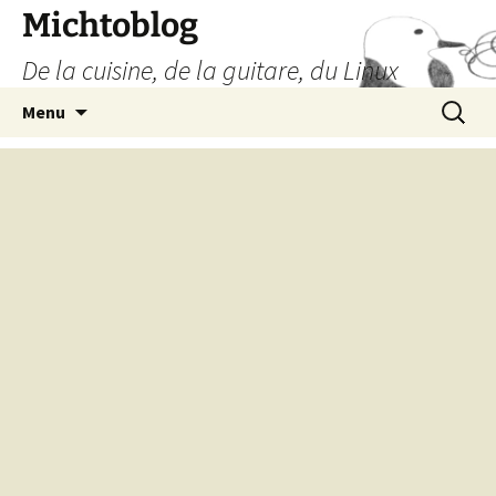
Aller
Michtoblog
au
De la cuisine, de la guitare, du Linux
contenu
Recherc
Menu