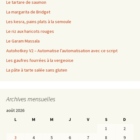
Le tartare de saumon
La margarita de Bridget
Les kesra, pains plats à la semoule
Le riz aux haricots rouges
Le Garam Massala
Autohotkey V2 – Automatise l’automatisation avec ce script
Les gaufres fourrées à la vergeoise
La pâte à tarte salée sans gluten
Archives mensuelles
août 2026
L
M
M
J
V
S
D
1
2
3
4
5
6
7
8
9