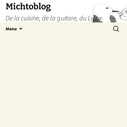
Aller
Michtoblog
au
De la cuisine, de la guitare, du Linux
contenu
Recherc
Menu