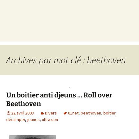
Archives par mot-clé : beethoven
Un boitier anti djeuns … Roll over
Beethoven
22 avril 2008
Divers
01net
,
beethoven
,
boitier
,
décamper
,
jeunes
,
ultra son