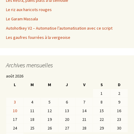
Les kesra, pains plats à la semoule
Le riz aux haricots rouges
Le Garam Massala
Autohotkey V2 – Automatise l’automatisation avec ce script
Les gaufres fourrées à la vergeoise
Archives mensuelles
août 2026
L
M
M
J
V
S
D
1
2
3
4
5
6
7
8
9
10
11
12
13
14
15
16
17
18
19
20
21
22
23
24
25
26
27
28
29
30