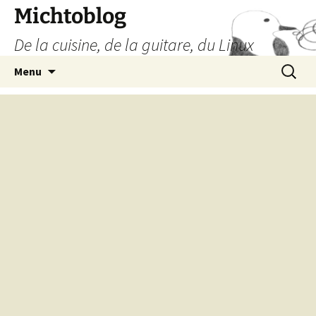
Aller
Michtoblog
au
De la cuisine, de la guitare, du Linux
contenu
Recherc
Menu