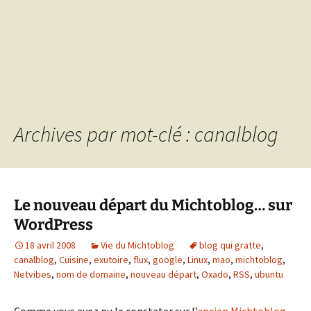
Archives par mot-clé : canalblog
Le nouveau départ du Michtoblog… sur
WordPress
18 avril 2008
Vie du Michtoblog
blog qui gratte
,
canalblog
,
Cuisine
,
exutoire
,
flux
,
google
,
Linux
,
mao
,
michtoblog
,
Netvibes
,
nom de domaine
,
nouveau départ
,
Oxado
,
RSS
,
ubuntu