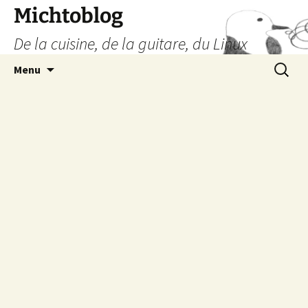
Aller
Michtoblog
au
De la cuisine, de la guitare, du Linux
contenu
Recherc
Menu