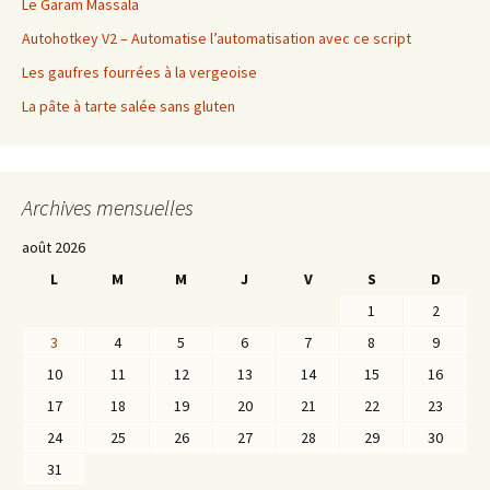
Le Garam Massala
Autohotkey V2 – Automatise l’automatisation avec ce script
Les gaufres fourrées à la vergeoise
La pâte à tarte salée sans gluten
Archives mensuelles
août 2026
L
M
M
J
V
S
D
1
2
3
4
5
6
7
8
9
10
11
12
13
14
15
16
17
18
19
20
21
22
23
24
25
26
27
28
29
30
31