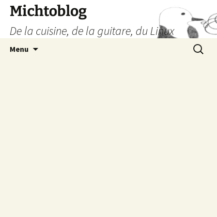
Aller
Michtoblog
au
De la cuisine, de la guitare, du Linux
contenu
Recherc
Menu