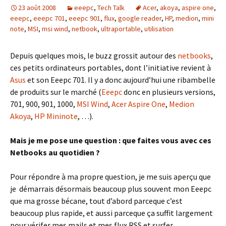
23 août 2008
eeepc
,
Tech Talk
Acer
,
akoya
,
aspire one
,
eeepc
,
eeepc 701
,
eeepc 901
,
flux
,
google reader
,
HP
,
medion
,
mini
note
,
MSI
,
msi wind
,
netbook
,
ultraportable
,
utilisation
Depuis quelques mois, le buzz grossit autour des
netbooks
,
ces petits ordinateurs portables, dont l’initiative revient à
Asus
et son Eeepc 701. Il y a donc aujourd’hui une ribambelle
de produits sur le marché (
Eeepc
donc en plusieurs versions,
701, 900, 901, 1000,
MSI Wind
,
Acer Aspire One
,
Medion
Akoya
,
HP Mininote
, …).
Mais je me pose une question : que faites vous avec ces
Netbooks au quotidien ?
Pour répondre à ma propre question, je me suis aperçu que
je démarrais désormais beaucoup plus souvent mon Eeepc
que ma grosse bécane, tout d’abord parceque c’est
beaucoup plus rapide, et aussi parceque ça suffit largement
pour vérifer mes mails et mes flux RSS et surfer.