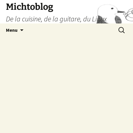
Aller
Michtoblog
au
De la cuisine, de la guitare, du Linux
contenu
Recherc
Menu