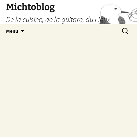
Aller
Michtoblog
au
De la cuisine, de la guitare, du Linux
contenu
Recherc
Menu