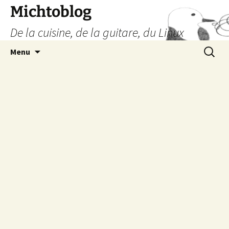
Aller
Michtoblog
au
De la cuisine, de la guitare, du Linux
contenu
Recherc
Menu