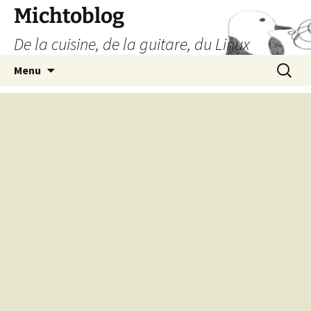
Aller
Michtoblog
au
De la cuisine, de la guitare, du Linux
contenu
Recherc
Menu