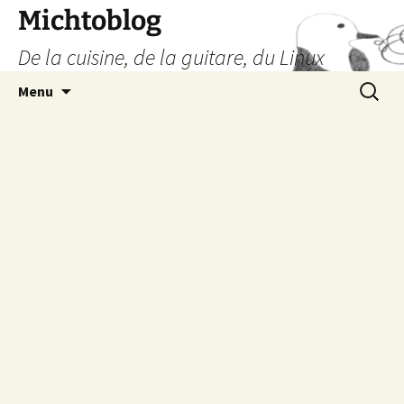
Aller
Michtoblog
au
De la cuisine, de la guitare, du Linux
contenu
Recherc
Menu