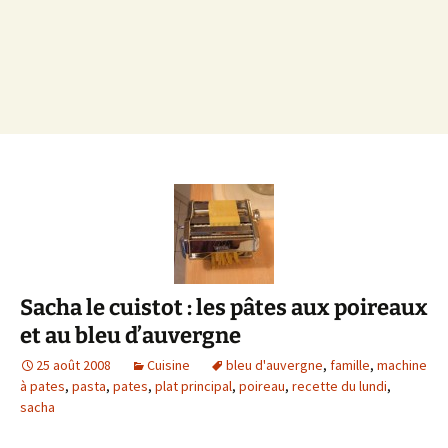
Sacha le cuistot : les pâtes aux poireaux
et au bleu d’auvergne
25 août 2008
Cuisine
bleu d'auvergne
,
famille
,
machine
à pates
,
pasta
,
pates
,
plat principal
,
poireau
,
recette du lundi
,
sacha