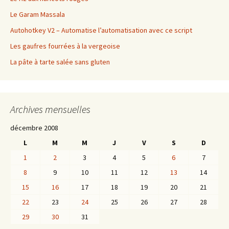
Le Garam Massala
Autohotkey V2 – Automatise l’automatisation avec ce script
Les gaufres fourrées à la vergeoise
La pâte à tarte salée sans gluten
Archives mensuelles
décembre 2008
L
M
M
J
V
S
D
1
2
3
4
5
6
7
8
9
10
11
12
13
14
15
16
17
18
19
20
21
22
23
24
25
26
27
28
29
30
31