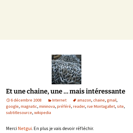
Et une chaine, une … mais intéressante
6 décembre 2008
Internet
amazon
,
chaine
,
gmail
,
google
,
magnatic
,
mininova
,
préféré
,
reader
,
rue Montagallet
,
site
,
subtitlesource
,
wikipedia
Merci
Netgui
. En plus je vais devoir réfléchir.