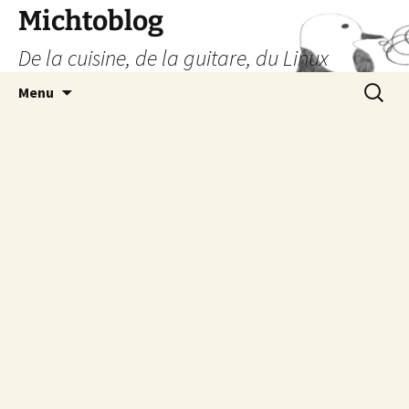
Aller
Michtoblog
au
De la cuisine, de la guitare, du Linux
contenu
Recherc
Menu