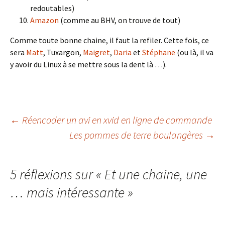
redoutables)
Amazon
(comme au BHV, on trouve de tout)
Comme toute bonne chaine, il faut la refiler. Cette fois, ce
sera
Matt
, Tuxargon,
Maigret
,
Daria
et
Stéphane
(ou là, il va
y avoir du Linux à se mettre sous la dent là …).
Navigation
←
Réencoder un avi en xvid en ligne de commande
Les pommes de terre boulangères
→
des
5 réflexions sur «
Et une chaine, une
articles
… mais intéressante
»