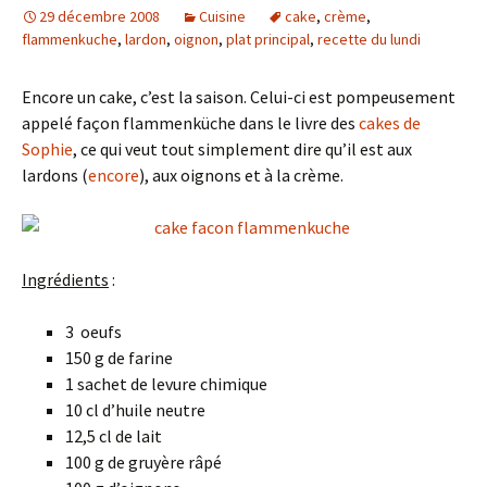
29 décembre 2008
Cuisine
cake
,
crème
,
flammenkuche
,
lardon
,
oignon
,
plat principal
,
recette du lundi
Encore un cake, c’est la saison. Celui-ci est pompeusement
appelé façon flammenküche dans le livre des
cakes de
Sophie
, ce qui veut tout simplement dire qu’il est aux
lardons (
encore
), aux oignons et à la crème.
Ingrédients
:
3 oeufs
150 g de farine
1 sachet de levure chimique
10 cl d’huile neutre
12,5 cl de lait
100 g de gruyère râpé