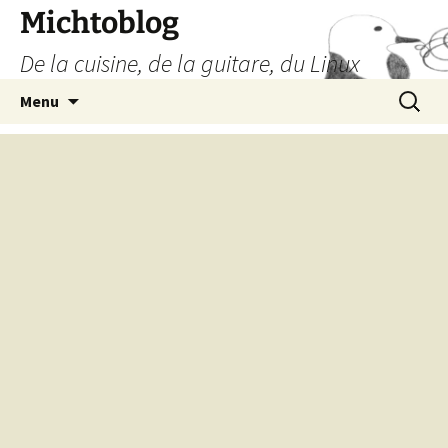
Aller
Michtoblog
au
De la cuisine, de la guitare, du Linux
contenu
Recherc
Menu