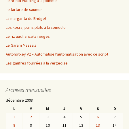
Le Bread Pudding à la pomme
Le tartare de saumon
La margarita de Bridget
Les kesra, pains plats à la semoule
Le riz aux haricots rouges
Le Garam Massala
Autohotkey V2 – Automatise l’automatisation avec ce script
Les gaufres fourrées à la vergeoise
Archives mensuelles
décembre 2008
L
M
M
J
V
S
D
1
2
3
4
5
6
7
8
9
10
11
12
13
14