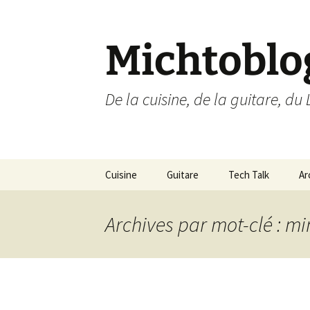
Aller
au
contenu
Michtoblo
De la cuisine, de la guitare, du 
Cuisine
Guitare
Tech Talk
Ar
Liste des recettes par
Musique
Ubuntu Linux
catégories
Archives par mot-clé : m
Enregistrements
Internet