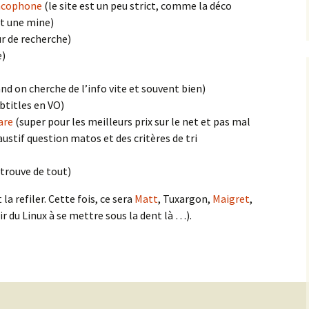
ncophone
(le site est un peu strict, comme la déco
st une mine)
r de recherche)
e)
d on cherche de l’info vite et souvent bien)
btitles en VO)
are
(super pour les meilleurs prix sur le net et pas mal
stif question matos et des critères de tri
trouve de tout)
a refiler. Cette fois, ce sera
Matt
, Tuxargon,
Maigret
,
voir du Linux à se mettre sous la dent là …).