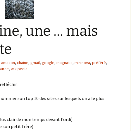
ine, une … mais
te
amazon
,
chaine
,
gmail
,
google
,
magnatic
,
mininova
,
préféré
,
ource
,
wikipedia
 réfléchir.
t nommer son top 10 des sites sur lesquels on a le plus
lus clair de mon temps devant l’ordi)
 son petit frère)