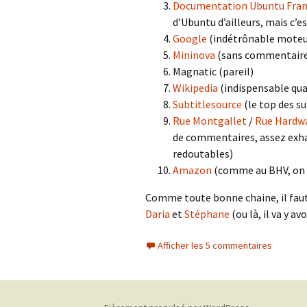
Documentation Ubuntu Fra
d’Ubuntu d’ailleurs, mais c’e
Google
(indétrônable moteu
Mininova
(sans commentair
Magnatic (pareil)
Wikipedia
(indispensable quan
Subtitlesource
(le top des su
Rue Montgallet
/
Rue Hardw
de commentaires, assez exhau
redoutables)
Amazon
(comme au BHV, on 
Comme toute bonne chaine, il faut l
Daria
et
Stéphane
(ou là, il va y a
Afficher les 5 commentaires