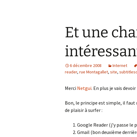
Et une cha
intéressan
6 décembre 2008
Internet
reader
,
rue Montagallet
,
site
,
subtitles
Merci
Netgui
. En plus je vais devoir
Bon, le principe est simple, il fau
de plaisir à surfer :
Google Reader (j’y passe le p
Gmail (bon deuxième derrière