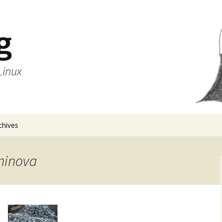
g
Linux
chives
ininova