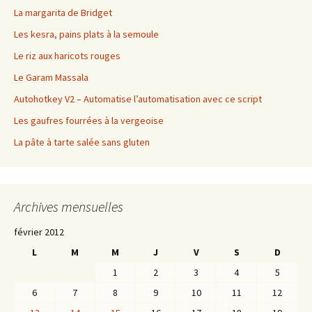
La margarita de Bridget
Les kesra, pains plats à la semoule
Le riz aux haricots rouges
Le Garam Massala
Autohotkey V2 – Automatise l’automatisation avec ce script
Les gaufres fourrées à la vergeoise
La pâte à tarte salée sans gluten
Archives mensuelles
février 2012
L
M
M
J
V
S
D
1
2
3
4
5
6
7
8
9
10
11
12