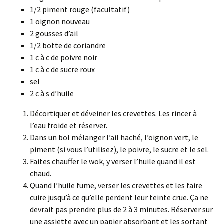
1/2 piment rouge (facultatif)
1 oignon nouveau
2 gousses d’ail
1/2 botte de coriandre
1 c à c de poivre noir
1 c à c de sucre roux
sel
2 c à s d’huile
Décortiquer et déveiner les crevettes. Les rincer à
l’eau froide et réserver.
Dans un bol mélanger l’ail haché, l’oignon vert, le
piment (si vous l’utilisez), le poivre, le sucre et le sel.
Faites chauffer le wok, y verser l’huile quand il est
chaud.
Quand l’huile fume, verser les crevettes et les faire
cuire jusqu’à ce qu’elle perdent leur teinte crue. Ça ne
devrait pas prendre plus de 2 à 3 minutes. Réserver sur
une assiette avec un papier absorbant et les sortant