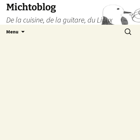
Aller
Michtoblog
au
De la cuisine, de la guitare, du Linux
contenu
Recherc
Menu