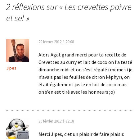
2 réflexions sur «
Les crevettes poivre
articles
et sel
»
20 février 2012 à 20:08
Alors Agat grand merci pour ta recette de
Crevettes au curry et lait de coco on l’a testé
Jipes
dimanche midi et on s’est régalé (même si je
n’avais pas les feuilles de citron képhyr), on
était également juste en lait de coco mais
on s’en est tiré avec les honneurs ;o)
20 février 2012 à 22:18
Merci Jipes, c’et un plaisir de faire plaisir.