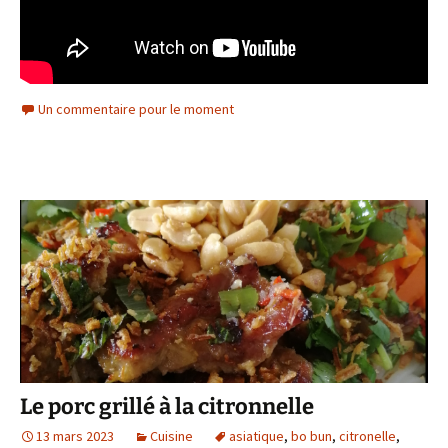
Un commentaire pour le moment
Le porc grillé à la citronnelle
13 mars 2023
Cuisine
asiatique
,
bo bun
,
citronelle
,