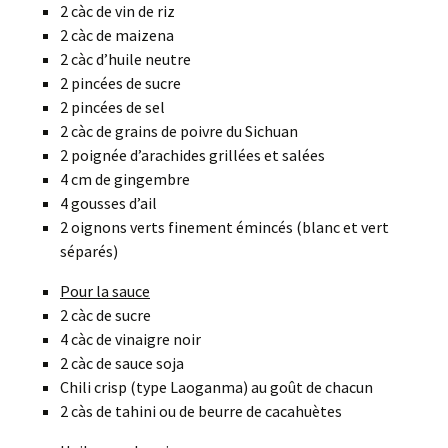
2 càc de vin de riz
2 càc de maizena
2 càc d’huile neutre
2 pincées de sucre
2 pincées de sel
2 càc de grains de poivre du Sichuan
2 poignée d’arachides grillées et salées
4 cm de gingembre
4 gousses d’ail
2 oignons verts finement émincés (blanc et vert
séparés)
Pour la sauce
2 càc de sucre
4 càc de vinaigre noir
2 càc de sauce soja
Chili crisp (type Laoganma) au goût de chacun
2 càs de tahini ou de beurre de cacahuètes