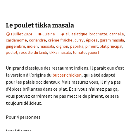
Le poulet tikka masala
1 juillet 2024
Cuisine
ail
,
asiatique
,
brochette
,
cannelle
,
cardamome
,
coriandre
,
crème fraiche
,
curry
,
épices
,
garam masala
,
gingembre
,
indien
,
massala
,
oignon
,
paprika
,
piment
,
plat principal
,
poulet
,
recette du lundi
,
tikka masala
,
tomate
,
yaourt
Un grand classique des restaurant indiens. Il parait que c’est
la version à l’origine du
butter chicken
, qui a été adapté
pour les palais occidentaux. Mais rassurez vous, il n’y a pas
d’épices brûlantes dans ce plat. Et si vous n’aimez pas ça,
vous pouvez carrément ne pas mettre de piment, ce sera
toujours délicieux.
Pour 4 personnes
Ingrédients
: