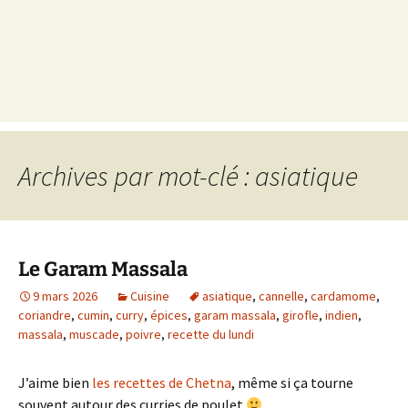
Archives par mot-clé : asiatique
Le Garam Massala
9 mars 2026
Cuisine
asiatique
,
cannelle
,
cardamome
,
coriandre
,
cumin
,
curry
,
épices
,
garam massala
,
girofle
,
indien
,
massala
,
muscade
,
poivre
,
recette du lundi
J’aime bien
les recettes de Chetna
, même si ça tourne
souvent autour des curries de poulet