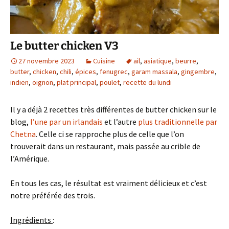
Le butter chicken V3
27 novembre 2023
Cuisine
ail
,
asiatique
,
beurre
,
butter
,
chicken
,
chili
,
épices
,
fenugrec
,
garam massala
,
gingembre
,
indien
,
oignon
,
plat principal
,
poulet
,
recette du lundi
Il y a déjà 2 recettes très différentes de butter chicken sur le
blog,
l’une par un irlandais
et l’autre
plus traditionnelle par
Chetna
. Celle ci se rapproche plus de celle que l’on
trouverait dans un restaurant, mais passée au crible de
l’Amérique.
En tous les cas, le résultat est vraiment délicieux et c’est
notre préférée des trois.
Ingrédients
: