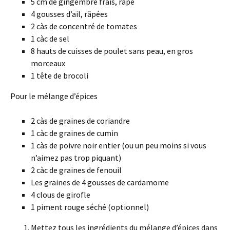
5 cm de gingembre frais, râpé
4 gousses d’ail, râpées
2 càs de concentré de tomates
1 càc de sel
8 hauts de cuisses de poulet sans peau, en gros
morceaux
1 tête de brocoli
Pour le mélange d’épices
2 càs de graines de coriandre
1 càc de graines de cumin
1 càs de poivre noir entier (ou un peu moins si vous
n’aimez pas trop piquant)
2 càc de graines de fenouil
Les graines de 4 gousses de cardamome
4 clous de girofle
1 piment rouge séché (optionnel)
Mettez tous les ingrédients du mélange d’épices dans