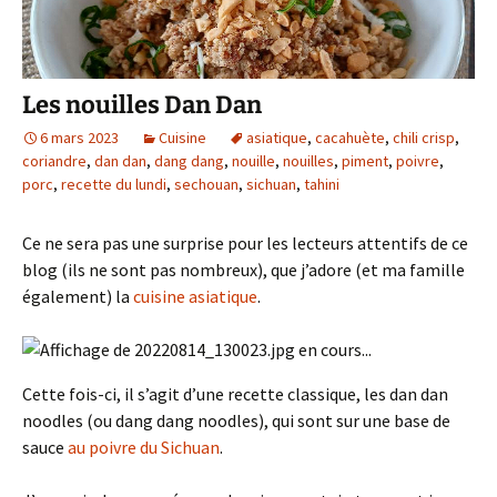
Les nouilles Dan Dan
6 mars 2023
Cuisine
asiatique
,
cacahuète
,
chili crisp
,
coriandre
,
dan dan
,
dang dang
,
nouille
,
nouilles
,
piment
,
poivre
,
porc
,
recette du lundi
,
sechouan
,
sichuan
,
tahini
Ce ne sera pas une surprise pour les lecteurs attentifs de ce
blog (ils ne sont pas nombreux), que j’adore (et ma famille
également) la
cuisine asiatique
.
Cette fois-ci, il s’agit d’une recette classique, les dan dan
noodles (ou dang dang noodles), qui sont sur une base de
sauce
au poivre du Sichuan
.