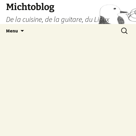
Aller
Michtoblog
au
De la cuisine, de la guitare, du Linux
contenu
Recherc
Menu