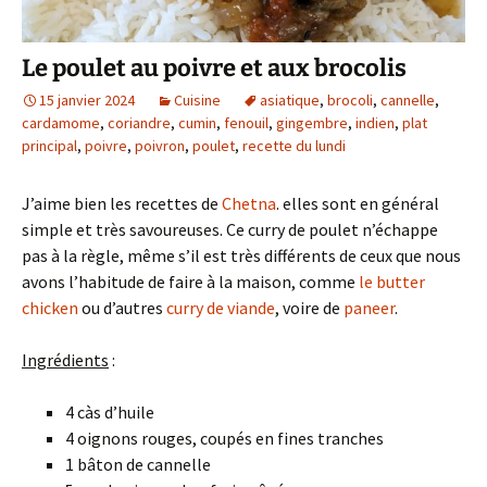
Le poulet au poivre et aux brocolis
15 janvier 2024
Cuisine
asiatique
,
brocoli
,
cannelle
,
cardamome
,
coriandre
,
cumin
,
fenouil
,
gingembre
,
indien
,
plat
principal
,
poivre
,
poivron
,
poulet
,
recette du lundi
J’aime bien les recettes de
Chetna
. elles sont en général
simple et très savoureuses. Ce curry de poulet n’échappe
pas à la règle, même s’il est très différents de ceux que nous
avons l’habitude de faire à la maison, comme
le butter
chicken
ou d’autres
curry de viande
, voire de
paneer
.
Ingrédients
:
4 càs d’huile
4 oignons rouges, coupés en fines tranches
1 bâton de cannelle