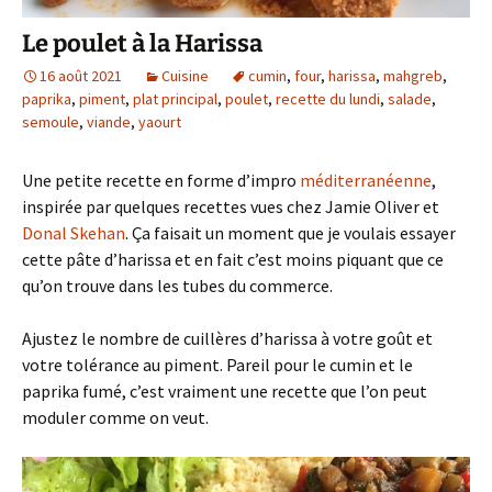
Le poulet à la Harissa
16 août 2021
Cuisine
cumin
,
four
,
harissa
,
mahgreb
,
paprika
,
piment
,
plat principal
,
poulet
,
recette du lundi
,
salade
,
semoule
,
viande
,
yaourt
Une petite recette en forme d’impro
méditerranéenne
,
inspirée par quelques recettes vues chez Jamie Oliver et
Donal Skehan
. Ça faisait un moment que je voulais essayer
cette pâte d’harissa et en fait c’est moins piquant que ce
qu’on trouve dans les tubes du commerce.
Ajustez le nombre de cuillères d’harissa à votre goût et
votre tolérance au piment. Pareil pour le cumin et le
paprika fumé, c’est vraiment une recette que l’on peut
moduler comme on veut.