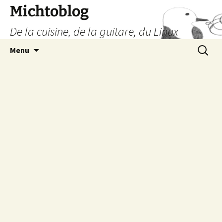
Aller
Michtoblog
au
De la cuisine, de la guitare, du Linux
contenu
Recherc
Menu