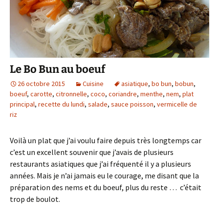
Le Bo Bun au boeuf
26 octobre 2015
Cuisine
asiatique
,
bo bun
,
bobun
,
boeuf
,
carotte
,
citronnelle
,
coco
,
coriandre
,
menthe
,
nem
,
plat
principal
,
recette du lundi
,
salade
,
sauce poisson
,
vermicelle de
riz
Voilà un plat que j’ai voulu faire depuis très longtemps car
c’est un excellent souvenir que j’avais de plusieurs
restaurants asiatiques que j’ai fréquenté il y a plusieurs
années. Mais je n’ai jamais eu le courage, me disant que la
préparation des nems et du boeuf, plus du reste … c’était
trop de boulot.