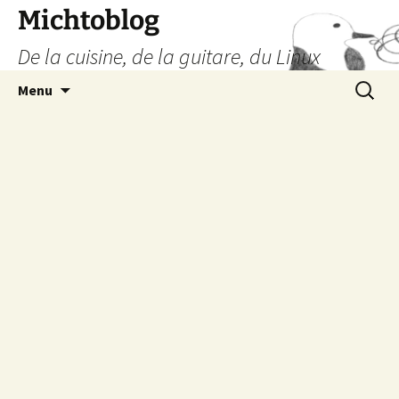
Aller
Michtoblog
au
De la cuisine, de la guitare, du Linux
contenu
Recherc
Menu