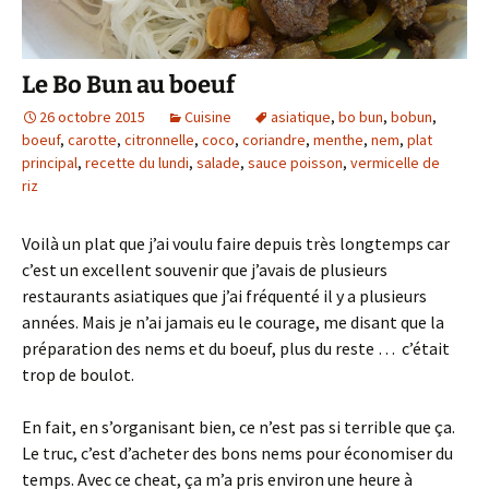
Le Bo Bun au boeuf
26 octobre 2015
Cuisine
asiatique
,
bo bun
,
bobun
,
boeuf
,
carotte
,
citronnelle
,
coco
,
coriandre
,
menthe
,
nem
,
plat
principal
,
recette du lundi
,
salade
,
sauce poisson
,
vermicelle de
riz
Voilà un plat que j’ai voulu faire depuis très longtemps car
c’est un excellent souvenir que j’avais de plusieurs
restaurants asiatiques que j’ai fréquenté il y a plusieurs
années. Mais je n’ai jamais eu le courage, me disant que la
préparation des nems et du boeuf, plus du reste … c’était
trop de boulot.
En fait, en s’organisant bien, ce n’est pas si terrible que ça.
Le truc, c’est d’acheter des bons nems pour économiser du
temps. Avec ce cheat, ça m’a pris environ une heure à