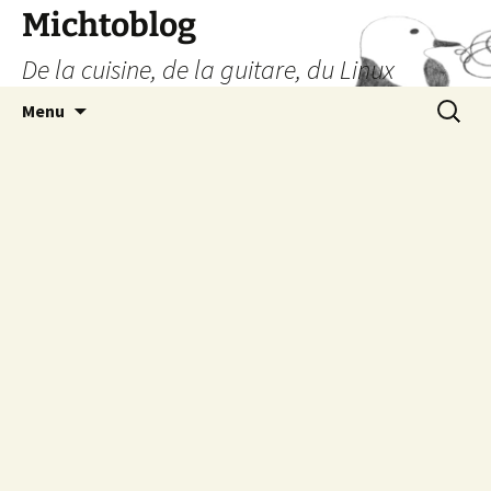
Aller
Michtoblog
au
De la cuisine, de la guitare, du Linux
contenu
Recherc
Menu