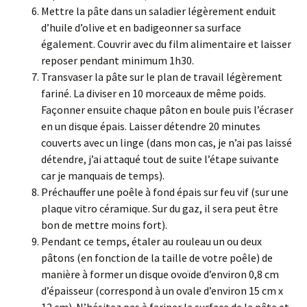
Mettre la pâte dans un saladier légèrement enduit
d’huile d’olive et en badigeonner sa surface
également. Couvrir avec du film alimentaire et laisser
reposer pendant minimum 1h30.
Transvaser la pâte sur le plan de travail légèrement
fariné. La diviser en 10 morceaux de même poids.
Façonner ensuite chaque pâton en boule puis l’écraser
en un disque épais. Laisser détendre 20 minutes
couverts avec un linge (dans mon cas, je n’ai pas laissé
détendre, j’ai attaqué tout de suite l’étape suivante
car je manquais de temps).
Préchauffer une poêle à fond épais sur feu vif (sur une
plaque vitro céramique. Sur du gaz, il sera peut être
bon de mettre moins fort).
Pendant ce temps, étaler au rouleau un ou deux
pâtons (en fonction de la taille de votre poêle) de
manière à former un disque ovoïde d’environ 0,8 cm
d’épaisseur (correspond à un ovale d’environ 15 cm x
12 cm). N’hésitez pas à fariner la surface de la pâte et