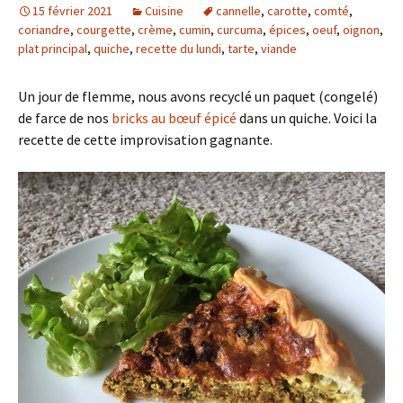
15 février 2021
Cuisine
cannelle
,
carotte
,
comté
,
coriandre
,
courgette
,
crème
,
cumin
,
curcuma
,
épices
,
oeuf
,
oignon
,
plat principal
,
quiche
,
recette du lundi
,
tarte
,
viande
Un jour de flemme, nous avons recyclé un paquet (congelé)
de farce de nos
bricks au bœuf épicé
dans un quiche. Voici la
recette de cette improvisation gagnante.