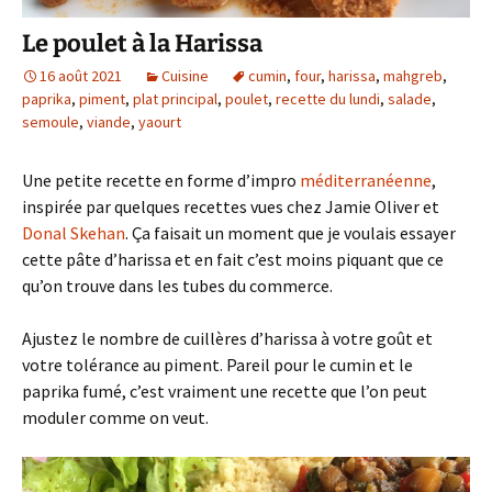
Le poulet à la Harissa
16 août 2021
Cuisine
cumin
,
four
,
harissa
,
mahgreb
,
paprika
,
piment
,
plat principal
,
poulet
,
recette du lundi
,
salade
,
semoule
,
viande
,
yaourt
Une petite recette en forme d’impro
méditerranéenne
,
inspirée par quelques recettes vues chez Jamie Oliver et
Donal Skehan
. Ça faisait un moment que je voulais essayer
cette pâte d’harissa et en fait c’est moins piquant que ce
qu’on trouve dans les tubes du commerce.
Ajustez le nombre de cuillères d’harissa à votre goût et
votre tolérance au piment. Pareil pour le cumin et le
paprika fumé, c’est vraiment une recette que l’on peut
moduler comme on veut.