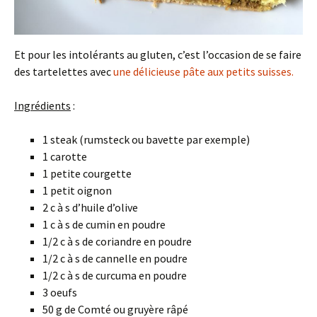
Et pour les intolérants au gluten, c’est l’occasion de se faire
des tartelettes avec
une délicieuse pâte aux petits suisses.
Ingrédients
:
1 steak (rumsteck ou bavette par exemple)
1 carotte
1 petite courgette
1 petit oignon
2 c à s d’huile d’olive
1 c à s de cumin en poudre
1/2 c à s de coriandre en poudre
1/2 c à s de cannelle en poudre
1/2 c à s de curcuma en poudre
3 oeufs
50 g de Comté ou gruyère râpé