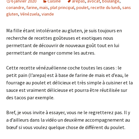
6 janvier 2020
Cuisine
arepas
,
avocat
,
boulange
,
coriandre
,
farine
,
maïs
,
plat principal
,
poulet
,
recette du lundi
,
sans
gluten
,
Vénézuela
,
viande
Ma fille étant intolérante au gluten, je suis toujours en
recherche de recettes goûteuses et exotiques nous
permettant de découvrir de nouveaux goût tout en lui
permettant de manger comme les autres.
Cette recette vénézuélienne coche toutes les cases : le
petit pain (l’arepa) est à base de farine de mais et d’eau, le
fourrage au poulet et délicieux et très simple à cuisiner et la
sauce est vraiment délicieuse et pourra être réutilisée sur
des tacos par exemple.
Bref, je vous invite à essayer, vous ne le regretterez pas. Il y
a d’ailleurs dans la vidéo un deuxième accompagnement au
bœuf si vous voulez quelque chose de différent du poulet.