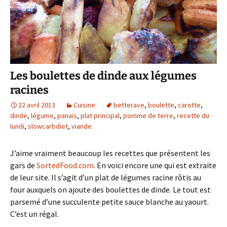
Les boulettes de dinde aux légumes
racines
22 avril 2013
Cuisine
betterave
,
boulette
,
carotte
,
dinde
,
légume
,
panais
,
plat principal
,
pomme de terre
,
recette du
lundi
,
slowcarbdiet
,
viande
J’aime vraiment beaucoup les recettes que présentent les
gars de
SortedFood.com
. En voici encore une qui est extraite
de leur site. Il s’agit d’un plat de légumes racine rôtis au
four auxquels on ajoute des boulettes de dinde. Le tout est
parsemé d’une succulente petite sauce blanche au yaourt.
C’est un régal.