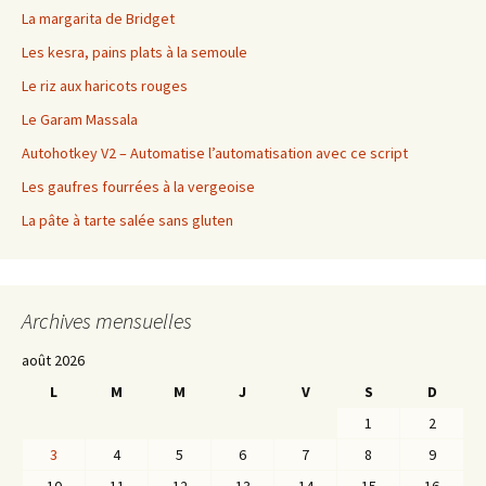
La margarita de Bridget
Les kesra, pains plats à la semoule
Le riz aux haricots rouges
Le Garam Massala
Autohotkey V2 – Automatise l’automatisation avec ce script
Les gaufres fourrées à la vergeoise
La pâte à tarte salée sans gluten
Archives mensuelles
août 2026
L
M
M
J
V
S
D
1
2
3
4
5
6
7
8
9