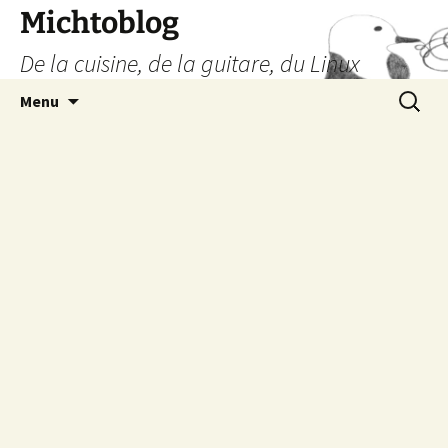
Aller
Michtoblog
au
De la cuisine, de la guitare, du Linux
contenu
Recherc
Menu