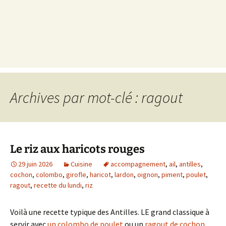
Archives par mot-clé : ragout
Le riz aux haricots rouges
29 juin 2026
Cuisine
accompagnement
,
ail
,
antilles
,
cochon
,
colombo
,
girofle
,
haricot
,
lardon
,
oignon
,
piment
,
poulet
,
ragout
,
recette du lundi
,
riz
Voilà une recette typique des Antilles. LE grand classique à
servir avec
un colombo de poulet
ou un
ragout de cochon
.