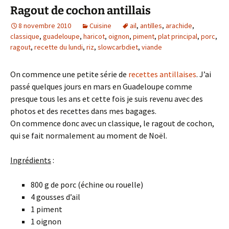
Ragout de cochon antillais
8 novembre 2010
Cuisine
ail
,
antilles
,
arachide
,
classique
,
guadeloupe
,
haricot
,
oignon
,
piment
,
plat principal
,
porc
,
ragout
,
recette du lundi
,
riz
,
slowcarbdiet
,
viande
On commence une petite série de
recettes antillaises
. J’ai
passé quelques jours en mars en Guadeloupe comme
presque tous les ans et cette fois je suis revenu avec des
photos et des recettes dans mes bagages.
On commence donc avec un classique, le ragout de cochon,
qui se fait normalement au moment de Noël.
Ingrédients
:
800 g de porc (échine ou rouelle)
4 gousses d’ail
1 piment
1 oignon