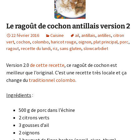
Le ragoût de cochon antillais version 2
22 février 2016
Cuisine
ail
,
antillais
,
antilles
,
citron
vert
,
cochon
,
colombo
,
haricot rouge
,
oignon
,
plat principal
,
porc
,
ragout
,
recette du lundi
,
riz
,
sans gluten
,
slowcarbdiet
Version 2.0
de cette recette
, ce ragoût de cochon est
meilleur que l’original. C’est une recette très locale et ça
change du
traditionnel colombo
.
Ingrédients
:
500 g de porc dans l’échine
2 citrons verts
3 gousses d’ail
2 oignons