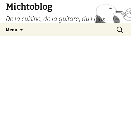
Aller
Michtoblog
au
De la cuisine, de la guitare, du Linux
contenu
Recherc
Menu