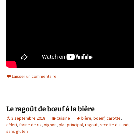
Laisser un commentaire
Le ragoût de bœuf à la bière
3 septembre 2018
Cuisine
bière
,
boeuf
,
carotte
,
céleri
,
farine de riz
,
oignon
,
plat principal
,
ragout
,
recette du lundi
,
sans gluten