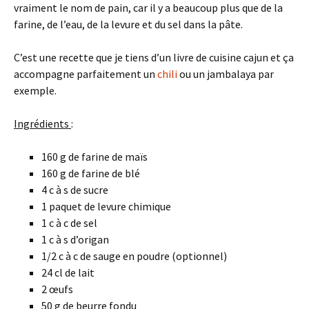
vraiment le nom de pain, car il y a beaucoup plus que de la
farine, de l’eau, de la levure et du sel dans la pâte.
C’est une recette que je tiens d’un livre de cuisine cajun et ça
accompagne parfaitement un
chili
ou un jambalaya par
exemple.
Ingrédients
:
160 g de farine de maïs
160 g de farine de blé
4 c à s de sucre
1 paquet de levure chimique
1 c à c de sel
1 c à s d’origan
1/2 c à c de sauge en poudre (optionnel)
24 cl de lait
2 œufs
50 g de beurre fondu