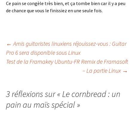
Ce pain se congèle très bien, et ça tombe bien car il y a peu
de chance que vous le finissiez en une seule fois.
Navigation
←
Amis guitaristes linuxiens réjouissez-vous : Guitar
Pro 6 sera disponible sous Linux
Test de la Framakey Ubuntu-FR Remix de Framasoft
des
– La partie Linux
→
articles
3 réflexions sur «
Le cornbread : un
pain au maïs spécial
»