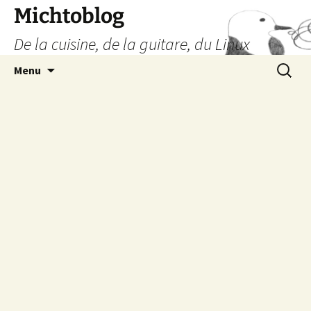
Aller
Michtoblog
au
De la cuisine, de la guitare, du Linux
contenu
Recherc
Menu