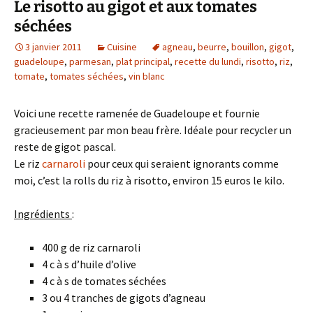
Le risotto au gigot et aux tomates
séchées
3 janvier 2011
Cuisine
agneau
,
beurre
,
bouillon
,
gigot
,
guadeloupe
,
parmesan
,
plat principal
,
recette du lundi
,
risotto
,
riz
,
tomate
,
tomates séchées
,
vin blanc
Voici une recette ramenée de Guadeloupe et fournie
gracieusement par mon beau frère. Idéale pour recycler un
reste de gigot pascal.
Le riz
carnaroli
pour ceux qui seraient ignorants comme
moi, c’est la rolls du riz à risotto, environ 15 euros le kilo.
Ingrédients
:
400 g de riz carnaroli
4 c à s d’huile d’olive
4 c à s de tomates séchées
3 ou 4 tranches de gigots d’agneau