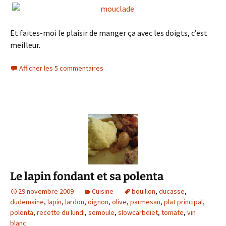
Et faites-moi le plaisir de manger ça avec les doigts, c’est
meilleur.
Afficher les 5 commentaires
Le lapin fondant et sa polenta
29 novembre 2009
Cuisine
bouillon
,
ducasse
,
dudemaine
,
lapin
,
lardon
,
oignon
,
olive
,
parmesan
,
plat principal
,
polenta
,
recette du lundi
,
semoule
,
slowcarbdiet
,
tomate
,
vin
blanc