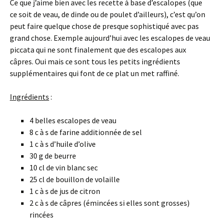
Ce que j’aime bien avec les recette à base d’escalopes (que
ce soit de veau, de dinde ou de poulet d’ailleurs), c’est qu’on
peut faire quelque chose de presque sophistiqué avec pas
grand chose. Exemple aujourd’hui avec les escalopes de veau
piccata qui ne sont finalement que des escalopes aux
câpres. Oui mais ce sont tous les petits ingrédients
supplémentaires qui font de ce plat un met raffiné.
Ingrédients
:
4 belles escalopes de veau
8 c à s de farine additionnée de sel
1 c à s d’huile d’olive
30 g de beurre
10 cl de vin blanc sec
25 cl de bouillon de volaille
1 c à s de jus de citron
2 c à s de câpres (émincées si elles sont grosses)
rincées