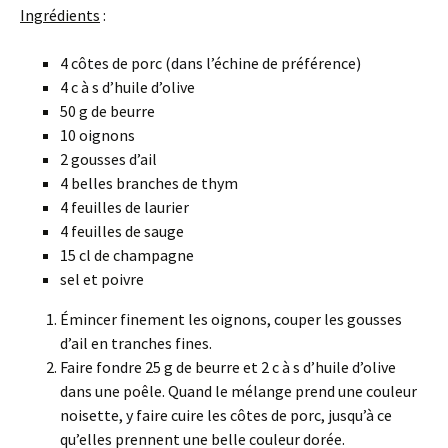
Ingrédients
:
4 côtes de porc (dans l’échine de préférence)
4 c à s d’huile d’olive
50 g de beurre
10 oignons
2 gousses d’ail
4 belles branches de thym
4 feuilles de laurier
4 feuilles de sauge
15 cl de champagne
sel et poivre
Émincer finement les oignons, couper les gousses
d’ail en tranches fines.
Faire fondre 25 g de beurre et 2 c à s d’huile d’olive
dans une poêle. Quand le mélange prend une couleur
noisette, y faire cuire les côtes de porc, jusqu’à ce
qu’elles prennent une belle couleur dorée.