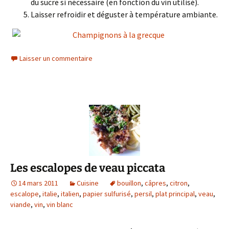
du sucre si nécessaire (en fonction du vin utilisé).
Laisser refroidir et déguster à température ambiante.
Laisser un commentaire
Les escalopes de veau piccata
14 mars 2011
Cuisine
bouillon
,
câpres
,
citron
,
escalope
,
italie
,
italien
,
papier sulfurisé
,
persil
,
plat principal
,
veau
,
viande
,
vin
,
vin blanc