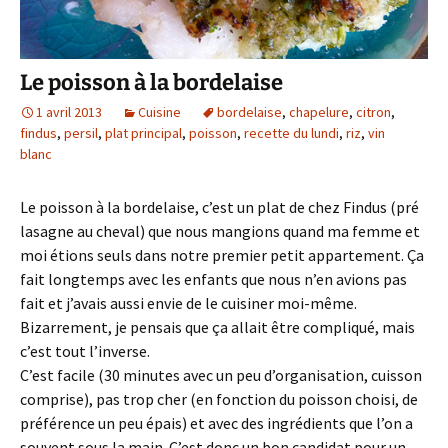
Le poisson à la bordelaise
1 avril 2013
Cuisine
bordelaise
,
chapelure
,
citron
,
findus
,
persil
,
plat principal
,
poisson
,
recette du lundi
,
riz
,
vin
blanc
Le poisson à la bordelaise, c’est un plat de chez Findus (pré
lasagne au cheval) que nous mangions quand ma femme et
moi étions seuls dans notre premier petit appartement. Ça
fait longtemps avec les enfants que nous n’en avions pas
fait et j’avais aussi envie de le cuisiner moi-même.
Bizarrement, je pensais que ça allait être compliqué, mais
c’est tout l’inverse.
C’est facile (30 minutes avec un peu d’organisation, cuisson
comprise), pas trop cher (en fonction du poisson choisi, de
préférence un peu épais) et avec des ingrédients que l’on a
souvent sous la main. C’est donc un bon candidat pour un