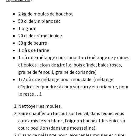
2 kg de moules de bouchot
50 cl de vin blanc sec
1 oignon
20 cl de crème liquide
30 g de beurre
1 c à s de farine
1 c à c de mélange court bouillon (mélange de graines
et épices : clous de girofle, bois d’inde, baies roses,
graine de fenouil, graine de coriandre)
1/2 c à c de mélange pour mouclade (mélange
d’épices en poudre : à coup sûr curry et coriandre, pour
le reste …).
Nettoyer les moules.
Faire chauffer un faitout sur feu vif, dans lequel vous
aurez mis le vin blanc, l’oignon haché et les épices à
court bouillon (dans une mousseline).
Quand ce mélange bout, ajouter les moules et cuire