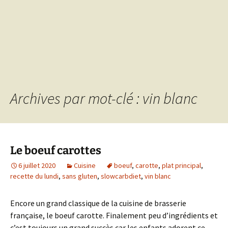
Archives par mot-clé : vin blanc
Le boeuf carottes
6 juillet 2020
Cuisine
boeuf
,
carotte
,
plat principal
,
recette du lundi
,
sans gluten
,
slowcarbdiet
,
vin blanc
Encore un grand classique de la cuisine de brasserie
française, le boeuf carotte. Finalement peu d’ingrédients et
c’est toujours un grand succès car les enfants adorent ce