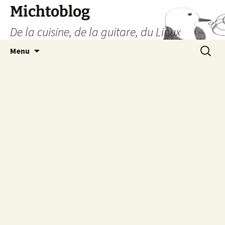
Aller
Michtoblog
au
De la cuisine, de la guitare, du Linux
contenu
Recherc
Menu