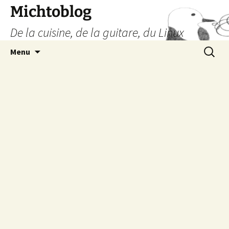
Aller
Michtoblog
au
De la cuisine, de la guitare, du Linux
contenu
Recherc
Menu