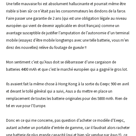
Une telle mauvaise foi est absolument hallucinante et pourrait même être
risible si bien sûr ce n’était pas les consommateurs les dindons de la farce.
Faire passer une garantie de 2 ans (qui est une obligation légale au niveau
européen qui vient de devenir applicable en droit français) comme un
avantage susceptible de justifier l’amputation de l’autonomie d’un terminal
mobile (essayez d’être mobile longtemps avec une telle batterie, vous m’en
direz des nouvelles) relève du foutage de gueule !!
Mon sentiment c’est qu’Asus doit se débarrasser d’une cargaison de
batteries 4400 mAh et que c’est le marché européen qui a gagné le gros lot.
Ils avaient fait la même chose à Hong Kong à la sortie du Eeepc 900 en avril
et devant le tollé général qui a suivi, Asus a du mettre en place un
remplacement de toutes les batterie originales pour des 5800 mAh. Rien de
tel en vue pour l’Europe.
Donc en ce qui me concerne, pas question d’acheter ce modèle d’Eeepc,
autant acheter un portable d’entrée de gamme, car il faudrait alors racheter
une batterie de plus grande capacité (qui et bien sûr vendue par Asus !!), ce