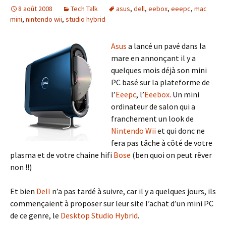
8 août 2008
Tech Talk
asus
,
dell
,
eebox
,
eeepc
,
mac
mini
,
nintendo wii
,
studio hybrid
Asus
a lancé un pavé dans la
mare en annonçant il y a
quelques mois déjà son mini
PC basé sur la plateforme de
l’
Eeepc
, l’
Eeebox
. Un mini
ordinateur de salon qui a
franchement un look de
Nintendo Wii
et qui donc ne
fera pas tâche à côté de votre
plasma et de votre chaine hifi
Bose
(ben quoi on peut rêver
non !!)
Et bien
Dell
n’a pas tardé à suivre, car il y a quelques jours, ils
commençaient à proposer sur leur site l’achat d’un mini PC
de ce genre, le
Desktop Studio Hybrid
.