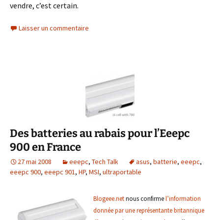
vendre, c’est certain.
Laisser un commentaire
Des batteries au rabais pour l’Eeepc
900 en France
27 mai 2008
eeepc
,
Tech Talk
asus
,
batterie
,
eeepc
,
eeepc 900
,
eeepc 901
,
HP
,
MSI
,
ultraportable
Blogeee.net
nous confirme
l’information
donnée par une
représentante britannique