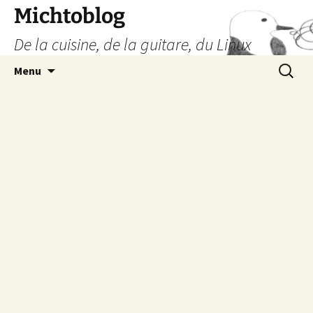
Aller
Michtoblog
au
De la cuisine, de la guitare, du Linux
contenu
Recherc
Menu