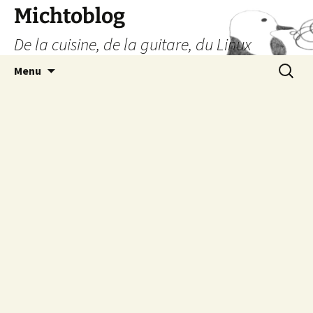
Aller
Michtoblog
au
De la cuisine, de la guitare, du Linux
contenu
Recherc
Menu