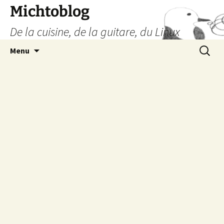
Aller
Michtoblog
au
De la cuisine, de la guitare, du Linux
contenu
Recherc
Menu