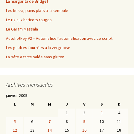
La margarita de Bridget
Les kesra, pains plats à la semoule
Le riz aux haricots rouges
Le Garam Massala
Autohotkey V2 – Automatise l’automatisation avec ce script
Les gaufres fourrées à la vergeoise
La pâte à tarte salée sans gluten
Archives mensuelles
janvier 2009
L
M
M
J
V
S
D
1
2
3
4
5
6
7
8
9
10
11
12
13
14
15
16
17
18