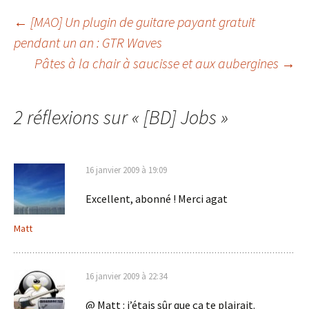
Navigation
←
[MAO] Un plugin de guitare payant gratuit
pendant un an : GTR Waves
Pâtes à la chair à saucisse et aux aubergines
→
des
articles
2 réflexions sur «
[BD] Jobs
»
16 janvier 2009 à 19:09
Excellent, abonné ! Merci agat
Matt
16 janvier 2009 à 22:34
@ Matt : j’étais sûr que ça te plairait.