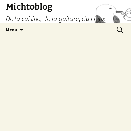
Aller
Michtoblog
au
De la cuisine, de la guitare, du Linux
contenu
Recherc
Menu