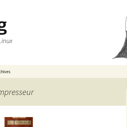
g
Linux
chives
ompresseur