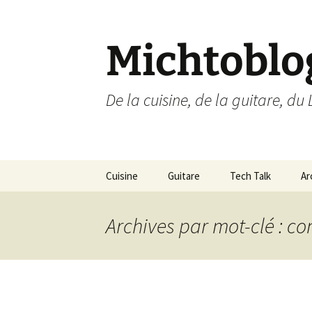
Aller
au
contenu
Michtoblo
De la cuisine, de la guitare, du 
Cuisine
Guitare
Tech Talk
Ar
Liste des recettes par
Musique
Ubuntu Linux
catégories
Archives par mot-clé : c
Enregistrements
Internet