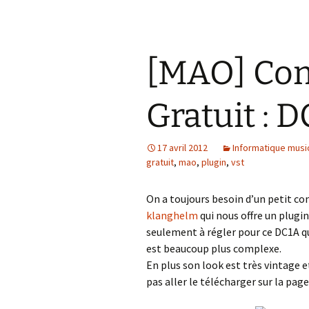
[MAO] Co
Gratuit : 
17 avril 2012
Informatique mus
gratuit
,
mao
,
plugin
,
vst
On a toujours besoin d’un petit co
klanghelm
qui nous offre un plugi
seulement à régler pour ce DC1A qui
est beaucoup plus complexe.
En plus son look est très vintage e
pas aller le télécharger sur la page