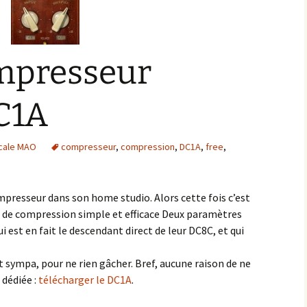
mpresseur
DC1A
icale MAO
compresseur
,
compression
,
DC1A
,
free
,
mpresseur dans son home studio. Alors cette fois c’est
n de compression simple et efficace Deux paramètres
 est en fait le descendant direct de leur DC8C, et qui
t sympa, pour ne rien gâcher. Bref, aucune raison de ne
 dédiée :
télécharger le DC1A
.