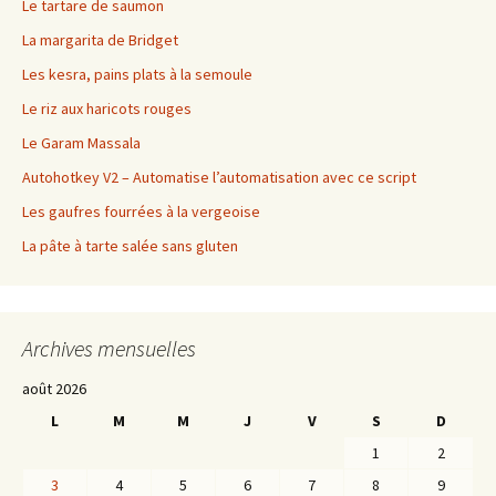
Le tartare de saumon
La margarita de Bridget
Les kesra, pains plats à la semoule
Le riz aux haricots rouges
Le Garam Massala
Autohotkey V2 – Automatise l’automatisation avec ce script
Les gaufres fourrées à la vergeoise
La pâte à tarte salée sans gluten
Archives mensuelles
août 2026
L
M
M
J
V
S
D
1
2
3
4
5
6
7
8
9