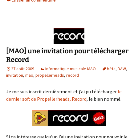
Laisser un commentaire
[MAO] une invitation pour télécharger
Record
27 août 2009
Informatique musicale MAO
béta
,
DAW
,
invitation
,
mao
,
propellerheads
,
record
Je me suis inscrit dernièrement et j’ai pu télécharger
le
dernier soft de Propellerheads, Record
, le bien nommé.
Si ça intéresse quelqu’un j’ai une invitation pour pouvoir le