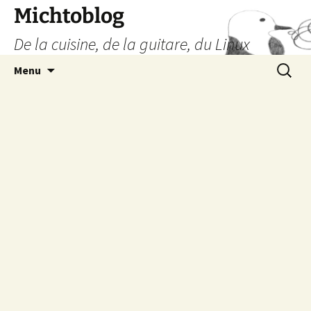
Aller
Michtoblog
au
De la cuisine, de la guitare, du Linux
contenu
Recherc
Menu