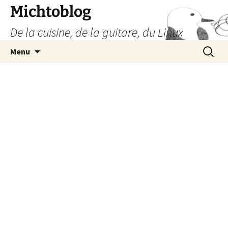
Aller
Michtoblog
au
De la cuisine, de la guitare, du Linux
contenu
Recherc
Menu