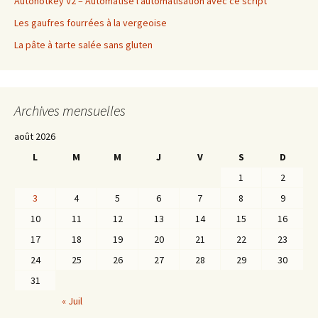
Autohotkey V2 – Automatise l’automatisation avec ce script
Les gaufres fourrées à la vergeoise
La pâte à tarte salée sans gluten
Archives mensuelles
août 2026
L
M
M
J
V
S
D
1
2
3
4
5
6
7
8
9
10
11
12
13
14
15
16
17
18
19
20
21
22
23
24
25
26
27
28
29
30
31
« Juil