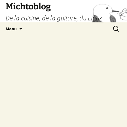
Aller
Michtoblog
au
De la cuisine, de la guitare, du Linux
contenu
Recherc
Menu