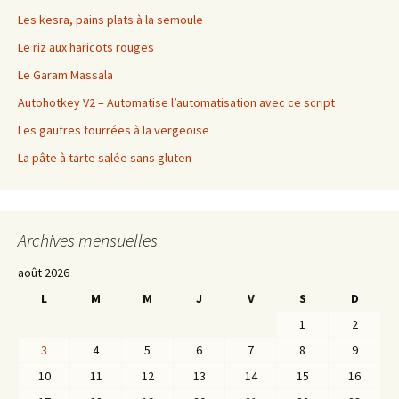
Les kesra, pains plats à la semoule
Le riz aux haricots rouges
Le Garam Massala
Autohotkey V2 – Automatise l’automatisation avec ce script
Les gaufres fourrées à la vergeoise
La pâte à tarte salée sans gluten
Archives mensuelles
août 2026
L
M
M
J
V
S
D
1
2
3
4
5
6
7
8
9
10
11
12
13
14
15
16