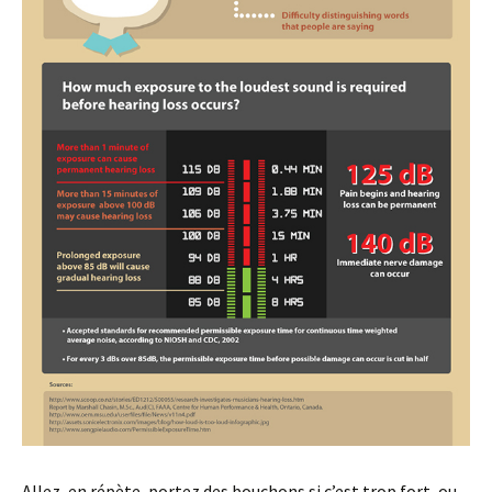
Allez, en répète, portez des bouchons si c’est trop fort, ou