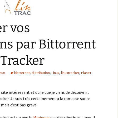
r vos
ns par Bittorrent
xTracker
nux
bittorrent
,
distribution
,
Linux
,
linuxtracker
,
Planet-
 site intéressant et utile que je viens de découvrir :
acker. Je suis très certainement à la ramasse sur ce
 mais c’est pas grave.
acker est un peu le
Mininova
des distributions Linux. Il