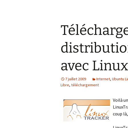
Télécharge
distributio
avec Linu
7 juillet 2009
Internet
,
Ubuntu Li
Libre
,
téléchargement
Voilà un
LinuxTr
coup là,
LinuxTr