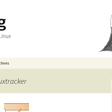
g
Linux
chives
nuxtracker