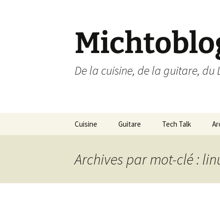
Aller
au
contenu
Michtoblo
De la cuisine, de la guitare, du 
Cuisine
Guitare
Tech Talk
Ar
Liste des recettes par
Musique
Ubuntu Linux
catégories
Archives par mot-clé : li
Enregistrements
Internet