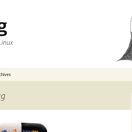
g
Linux
chives
ug