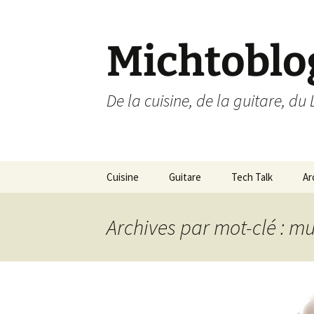
Aller
au
contenu
Michtoblo
De la cuisine, de la guitare, du 
Cuisine
Guitare
Tech Talk
Ar
Liste des recettes par
Musique
Ubuntu Linux
catégories
Archives par mot-clé : m
Enregistrements
Internet