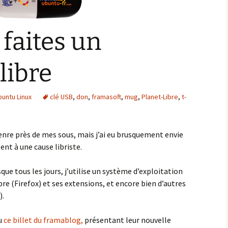
 faites un
libre
buntu Linux
clé USB
,
don
,
framasoft
,
mug
,
Planet-Libre
,
t-
genre près de mes sous, mais j’ai eu brusquement envie
nt à une cause libriste.
sque tous les jours, j’utilise un système d’exploitation
bre (Firefox) et ses extensions, et encore bien d’autres
).
lu
ce billet du framablog,
présentant leur nouvelle