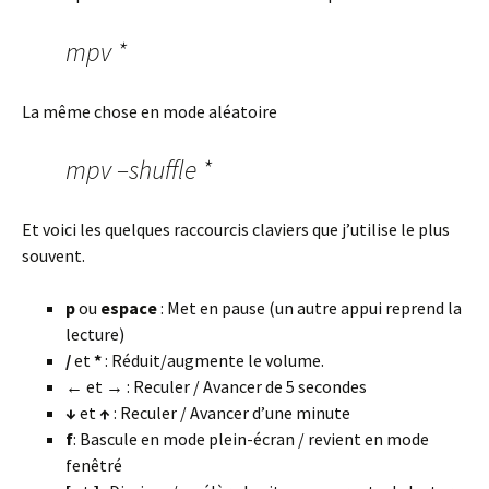
mpv *
La même chose en mode aléatoire
mpv –shuffle *
Et voici les quelques raccourcis claviers que j’utilise le plus
souvent.
p
ou
espace
: Met en pause (un autre appui reprend la
lecture)
/
et
*
: Réduit/augmente le volume.
←
et
→
: Reculer / Avancer de 5 secondes
↓
et
↑
: Reculer / Avancer d’une minute
f
: Bascule en mode plein-écran / revient en mode
fenêtré