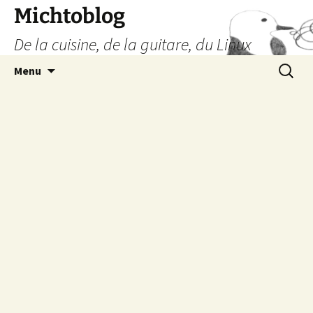
Aller
Michtoblog
au
De la cuisine, de la guitare, du Linux
contenu
Recherc
Menu