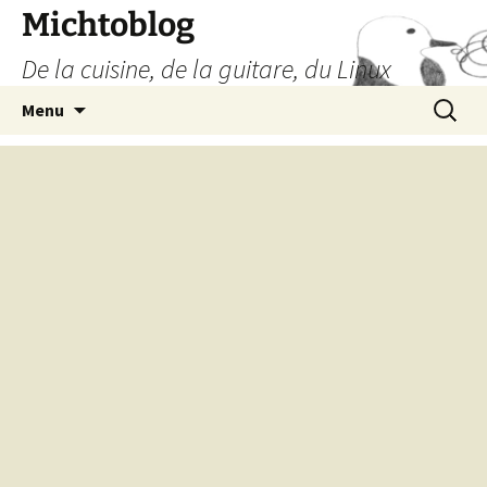
Aller
Michtoblog
au
De la cuisine, de la guitare, du Linux
contenu
Recherc
Menu