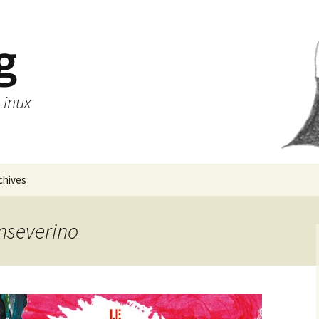
g
Linux
chives
anseverino