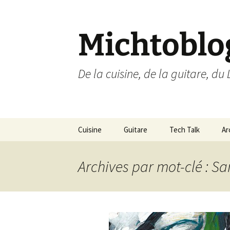
Aller
au
contenu
Michtoblo
De la cuisine, de la guitare, du 
Cuisine
Guitare
Tech Talk
Ar
Liste des recettes par
Musique
Ubuntu Linux
catégories
Archives par mot-clé : S
Enregistrements
Internet