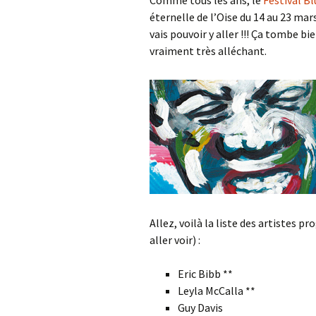
Comme tous les ans, le
Festival Bl
éternelle de l’Oise du 14 au 23 mar
vais pouvoir y aller !!! Ça tombe 
vraiment très alléchant.
Allez, voilà la liste des artistes
aller voir) :
Eric Bibb **
Leyla McCalla **
Guy Davis