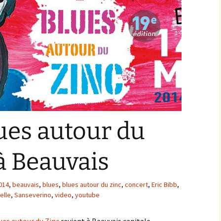
lues autour du
à Beauvais
014
,
beauvais
,
blues
,
blues autour du zinc
,
concert
,
Eric Bibb
,
elle
,
Sanseverino
,
video
,
youtube