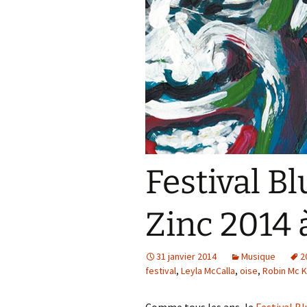
Festival B
Zinc 2014 
31 janvier 2014
Musique
2
festival
,
Leyla McCalla
,
oise
,
Robin Mc K