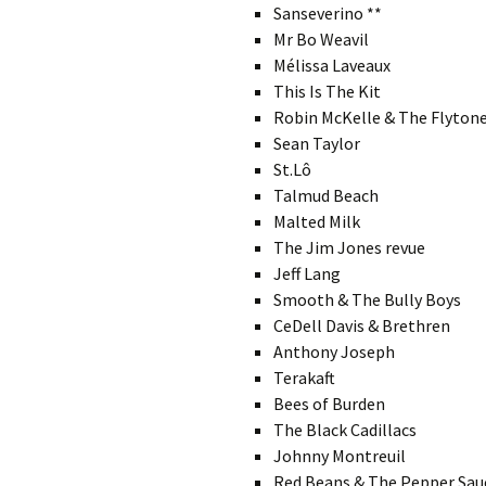
Sanseverino **
Mr Bo Weavil
Mélissa Laveaux
This Is The Kit
Robin McKelle & The Flytone
Sean Taylor
St.Lô
Talmud Beach
Malted Milk
The Jim Jones revue
Jeff Lang
Smooth & The Bully Boys
CeDell Davis & Brethren
Anthony Joseph
Terakaft
Bees of Burden
The Black Cadillacs
Johnny Montreuil
Red Beans & The Pepper Sau