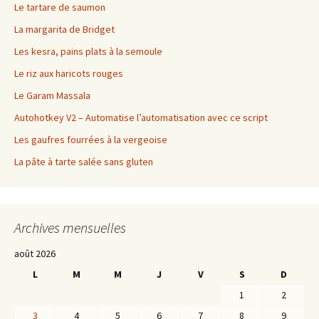
Le tartare de saumon
La margarita de Bridget
Les kesra, pains plats à la semoule
Le riz aux haricots rouges
Le Garam Massala
Autohotkey V2 – Automatise l’automatisation avec ce script
Les gaufres fourrées à la vergeoise
La pâte à tarte salée sans gluten
Archives mensuelles
août 2026
L
M
M
J
V
S
D
1
2
3
4
5
6
7
8
9