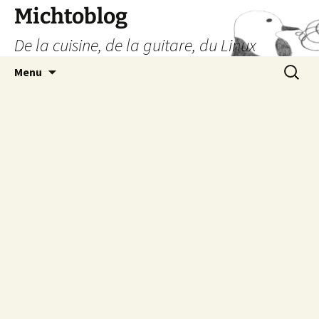
Aller
Michtoblog
au
De la cuisine, de la guitare, du Linux
contenu
Recherc
Menu