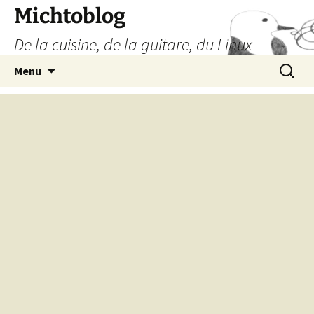
Aller
Michtoblog
au
De la cuisine, de la guitare, du Linux
contenu
Recherc
Menu