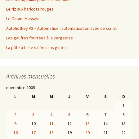
Le riz aux haricots rouges
Le Garam Massala
Autohotkey V2 – Automatise l’automatisation avec ce script
Les gaufres fourrées à la vergeoise
La pâte à tarte salée sans gluten
Archives mensuelles
novembre 2009
L
M
M
J
V
S
D
1
2
3
4
5
6
7
8
9
10
11
12
13
14
15
16
17
18
19
20
21
22