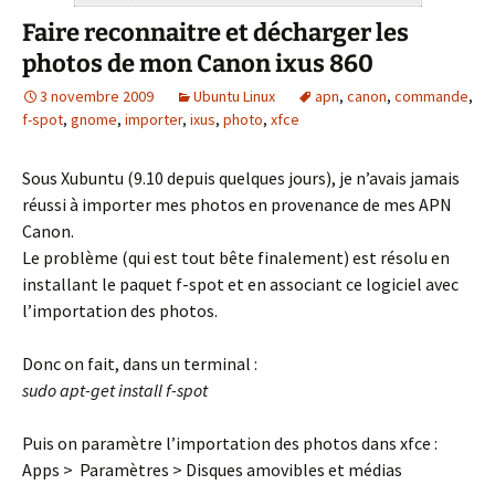
Faire reconnaitre et décharger les
photos de mon Canon ixus 860
3 novembre 2009
Ubuntu Linux
apn
,
canon
,
commande
,
f-spot
,
gnome
,
importer
,
ixus
,
photo
,
xfce
Sous Xubuntu (9.10 depuis quelques jours), je n’avais jamais
réussi à importer mes photos en provenance de mes APN
Canon.
Le problème (qui est tout bête finalement) est résolu en
installant le paquet f-spot et en associant ce logiciel avec
l’importation des photos.
Donc on fait, dans un terminal :
sudo apt-get install f-spot
Puis on paramètre l’importation des photos dans xfce :
Apps > Paramètres > Disques amovibles et médias