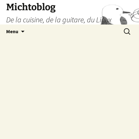
Aller
Michtoblog
au
De la cuisine, de la guitare, du Linux
contenu
Recherc
Menu