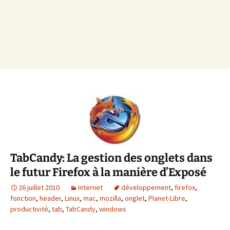
TabCandy: La gestion des onglets dans
le futur Firefox à la manière d’Exposé
26 juillet 2010
Internet
développement
,
firefox
,
fonction
,
header
,
Linux
,
mac
,
mozilla
,
onglet
,
Planet-Libre
,
productivité
,
tab
,
TabCandy
,
windows