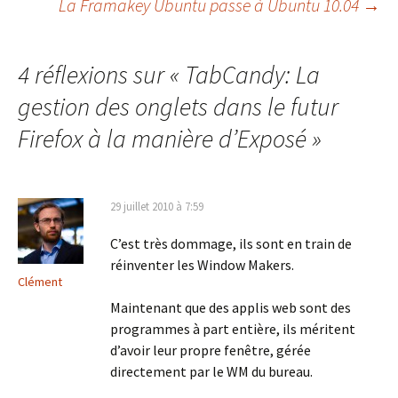
La Framakey Ubuntu passe à Ubuntu 10.04
→
des
4 réflexions sur «
TabCandy: La
articles
gestion des onglets dans le futur
Firefox à la manière d’Exposé
»
29 juillet 2010 à 7:59
C’est très dommage, ils sont en train de
réinventer les Window Makers.
Clément
Maintenant que des applis web sont des
programmes à part entière, ils méritent
d’avoir leur propre fenêtre, gérée
directement par le WM du bureau.