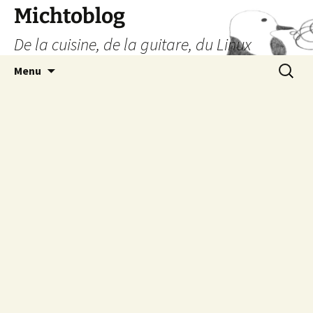
Aller
Michtoblog
au
De la cuisine, de la guitare, du Linux
contenu
Recherc
Menu