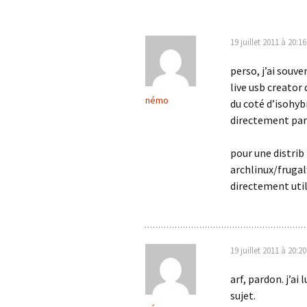
articles
19 juillet 2011 à 20:16
perso, j’ai souve
live usb creator
némo
du coté d’isohyb
directement par 
pour une distrib 
archlinux/frugal
directement util
19 juillet 2011 à 20:20
arf, pardon. j’a
sujet.