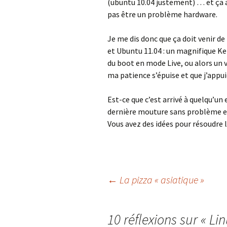
(ubuntu 10.04 justement) … et ça a 
pas être un problème hardware.
Je me dis donc que ça doit venir de
et Ubuntu 11.04 : un magnifique Ker
du boot en mode Live, ou alors un 
ma patience s’épuise et que j’appu
Est-ce que c’est arrivé à quelqu’un
dernière mouture sans problème e
Vous avez des idées pour résoudre 
Navigation
←
La pizza « asiatique »
des
10 réflexions sur «
Lin