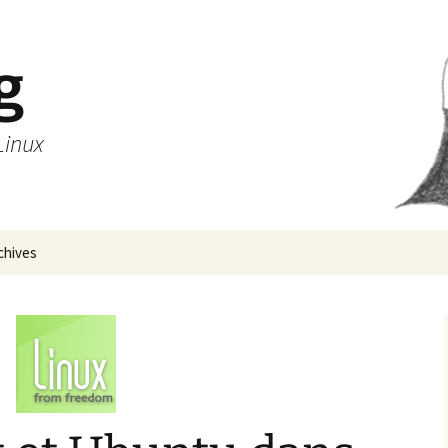
g
Linux
chives