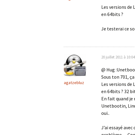
Les versions de 
en 64bits ?
Je testerai ce soi
20 juillet 2011 à 10:04
@ Hug :Unetbooti
Sous ton 701, ça
agatzebluz
Les versions de 
en 64bits ? 32 bi
En fait quand je 
Unetbootin, Linu
oui..
J’ai essayé avec 
problème… Com