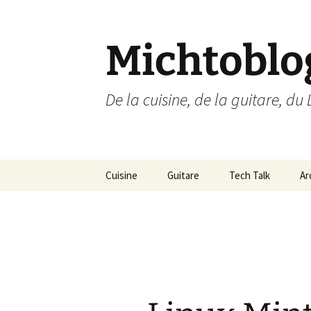
Aller
au
contenu
Michtoblo
De la cuisine, de la guitare, du 
Cuisine
Guitare
Tech Talk
Ar
Liste des recettes par
Musique
Ubuntu Linux
catégories
Enregistrements
Internet