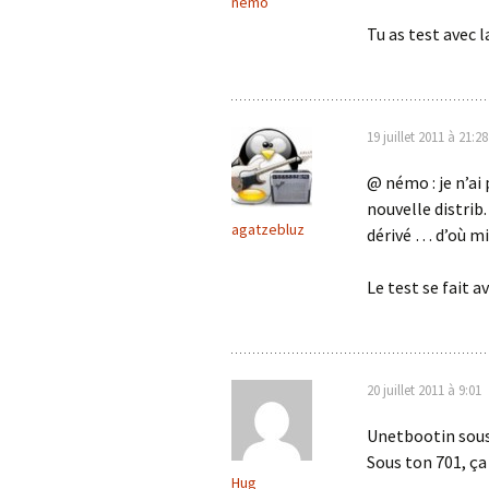
némo
Tu as test avec 
19 juillet 2011 à 21:28
@ némo : je n’ai
nouvelle distrib
agatzebluz
dérivé … d’où mi
Le test se fait a
20 juillet 2011 à 9:01
Unetbootin sous
Sous ton 701, ça
Hug