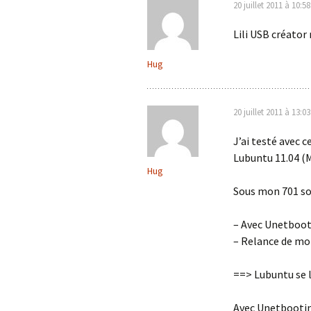
20 juillet 2011 à 10:58
Lili USB créator
Hug
20 juillet 2011 à 13:03
J’ai testé avec ce
Lubuntu 11.04 (
Hug
Sous mon 701 so
– Avec Unetbooti
– Relance de mo
==> Lubuntu se 
Avec Unetbootin,