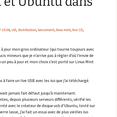
t et Ubuntu dans
10.04
,
clé
,
distribution
,
lancement
,
linux mint
,
live CD
,
 à jour mon gros ordinateur (qui tourne toujours avec
cis mineurs que je n’arrive pas à règler d’où l’envie de
un peu à jour et mon choix s’est porté sur Linux Mint
 à faire un live USB avec les iso que j’ai téléchargé.
vait jamais fait défaut jusqu’à maintenant.
ntes, depuis plusieurs serveurs différents, vérifié les
té avec le créateur de disque usb d’Ubuntu, testé sur
rre lasse, j’ai fait un essai avec de plus vieilles iso