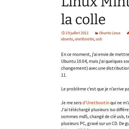
Linux Min
la colle
19 juillet 2011
Ubuntu Linux
ubuntu
,
unetbootin
,
usb
En ce moment, j’ai envie de mettre
Ubuntu 10.04, mais j’ai quelques sou
changement) avec une distribution 
11.
Le problème c’est que je n’arrive pas
Je me sers
d’Unetbootin
qui ne m’a
J’ai téléchargé plusieurs iso différe
sommes md5, changé de clé usb, ten
plusieurs PC, gravé sur un CD. De gue