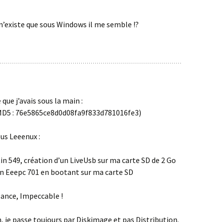
 n’existe que sous Windows il me semble !?
 que j’avais sous la main :
MD5 : 76e5865ce8d0d08fa9f833d781016fe3)
us Leeenux :
n 549, création d’un LiveUsb sur ma carte SD de 2 Go
n Eeepc 701 en bootant sur ma carte SD
lance, Impeccable !
 je passe toujours par Diskimage et pas Distribution.